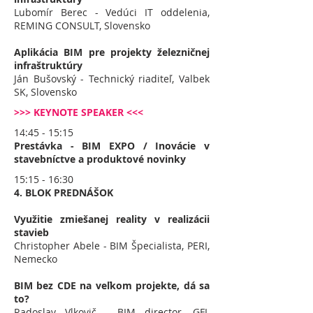
Lubomír Berec - Vedúci IT oddelenia,
REMING CONSULT, Slovensko
Aplikácia BIM pre projekty železničnej
infraštruktúry
Ján Bušovský - Technický riaditeľ, Valbek
SK, Slovensko
>>> KEYNOTE SPEAKER <<<
14:45 - 15:15
Prestávka - BIM EXPO / Inovácie v
stavebníctve a produktové novinky
15:15 - 16:30
4. BLOK PREDNÁŠOK
Využitie zmiešanej reality v realizácii
stavieb
Christopher Abele - BIM Špecialista, PERI,
Nemecko
BIM bez CDE na veľkom projekte, dá sa
to?
Radoslav Vlkovič - BIM director, GFI,