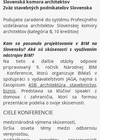
Slovenská komora architektov
Zväz stavebných podnikateľov Slovenska
Podujatie zaradené do systému Profesijného
vzdelávania architektov Slovenskej komory
architektov (kategória B, 10 kreditov)
Kam sa posunulo projektovanie v BIM na
Slovensku? Aké sú skúsenosti s využívaním
nástrojov BIM?
Na tieto a ďalšie otázky odpovie
pripravovaný 9. ročník Národnej BIM
Konferencie, ktorú organizuje BIMaS v
spolupráci s vydavateľstvom JAGA, najmä s
časopisom
ASB architektúra, stavebníctvo,
biznis
. Predstavia sa kľúčoví speakri z
domova i zahraničia, ktorí sa formou
prezentácie podelia o svoje skúsenosti.
CIELE KONFERENCIE
medzinárodná výmena skúseností,
širšia osveta témy medzi odbornou
verejnosťou,
zviditeľnenie projektov spracovaných