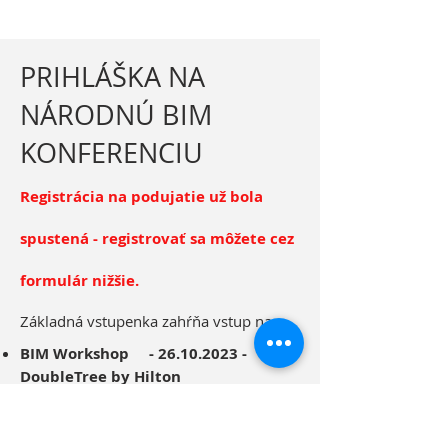
PRIHLÁŠKA NA
NÁRODNÚ BIM
KONFERENCIU
Registrácia na podujatie už bola
spustená - registrovať sa môžete cez
formulár nižšie.
Základná vstupenka zahŕňa vstup na:
BIM Workshop -
26.10.2023
-
DoubleTree by Hilton
BIM Konferenciu - 26
.10.2023 -
DoubleTree by Hilton
BIM Expo -
26.10.2023
-