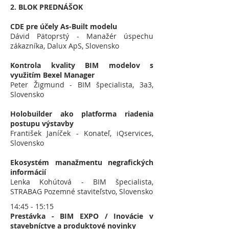
2. BLOK PREDNÁŠOK
CDE pre účely As-Built modelu
Dávid Pätoprstý
- Manažér úspechu
zákazníka, Dalux ApS, Slovensko
Kontrola kvality BIM modelov s
využitím Bexel Manager
Peter Žigmund - BIM špecialista, 3a3,
Slovensko
Holobuilder ako platforma riadenia
postupu výstavby
František Janíček - Konateľ, iQservices,
Slovensko
Ekosystém manažmentu negrafických
informácií
Lenka Kohútová - BIM špecialista,
STRABAG Pozemné staviteľstvo, Slovensko
14:45 - 15:15
Prestávka - BIM EXPO / Inovácie v
stavebníctve a produktové novinky